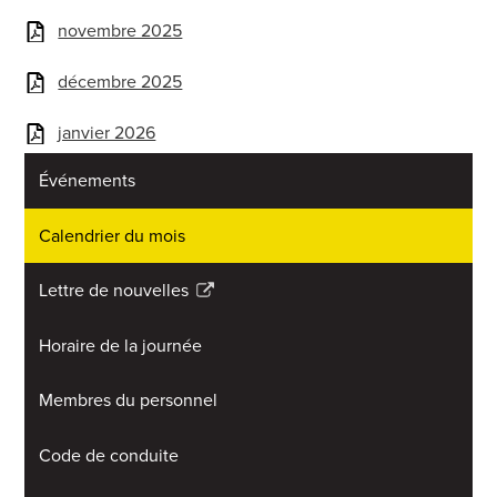
novembre 2025
décembre 2025
janvier 2026
Événements
Calendrier du mois
Lettre de nouvelles
Link
opens
Horaire de la journée
in
a
Membres du personnel
new
window
Code de conduite