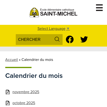
Skip
to
main
content
Accueil
Select Language
▼
Search
Social
Conseil d'école
Media
Search
Facebook
Twitter
Voix des élèves
-
Parascolaire
Header
Accueil
»
Calendrier du mois
Inscription
Calendrier du mois
Nous Joindre
novembre 2025
octobre 2025